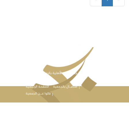
حـــقوق © جمعية البر الأهلية بالرس .
برمجة عماد
عبدالله
الاتصــال بالجمعية
الصفحة الرئيسية
قالوا عــن الجمعية