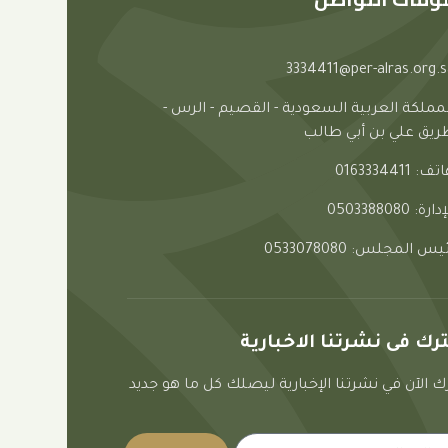
3334411@per-alras.org.s
لمملكة العربية السعودية - القصيم - الرس -
ريق علي بن أبي طالب
ف: 0163334411
دارة: 0503388080
يس المجلس: 0533078080
ك فى نشرتنا الاخبارية
 الآن في نشرتنا الإخبارية ليصلك كل ما هو جديد