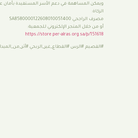
ويمكن المساهمة في دعم الأسر المستفيدة بأمان عب
الزكاة:
مصرف الراجحي SA8580000122608010051400
أو من خلال المتجر الإلكتروني للجمعية:
https://store.per-alras.org.sa/p/151618
#القصيم #الرس #القطاع_غير_الربحي #أثر_من_الميدان