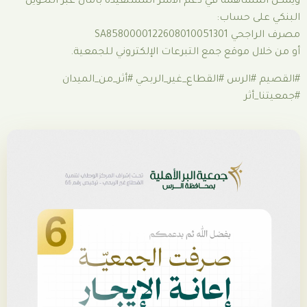
ة في دعم الأسر المستفيدة بأمان عبر التحويل
اب:
SA85
ع جمع التبرعات الإلكتروني للجمعية.
 #القطاع_غير_الربحي #أثر_من_الميدان