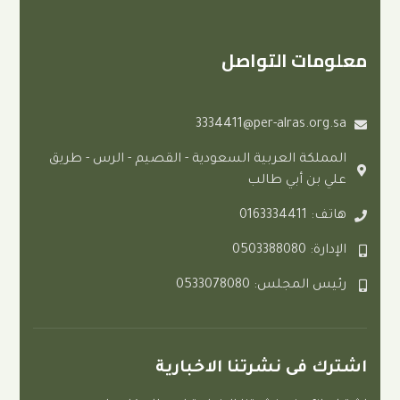
ت التواصل
3334411@per-alras.
ة العربية السعودية - القصيم - الرس - طريق
 أبي طالب
0
لس: 0533078080
ى نشرتنا الاخبارية