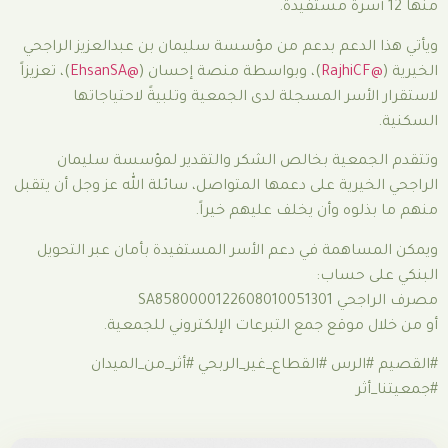
عم بدعم من مؤسسة سليمان بن عبدالعزيز الراجحي
)، وبواسطة منصة إحسان (
@EhsanSA
)، تعزيزاً
 المسجلة لدى الجمعية وتلبيةً لاحتياجاتها
ية بخالص الشكر والتقدير لمؤسسة سليمان
ة على دعمها المتواصل، سائلة الله عز وجل أن يتقبل
وأن يخلف عليهم خيراً.
ة في دعم الأسر المستفيدة بأمان عبر التحويل
اب:
SA85
ع جمع التبرعات الإلكتروني للجمعية.
 #القطاع_غير_الربحي #أثر_من_الميدان