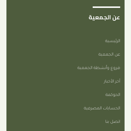
معية
ة
طة الجمعية
المصرفية