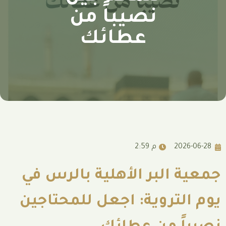
نصيباً من
عطائك
2:59 م
لبر الأهلية بالرس في
روية: اجعل للمحتاجين