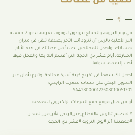
 من عطائك
ة، والحجاج يتزودون للوقوف بعرفة، تدعوك جمعية
الرس أن تتزود أنت الآخر بصدقة تبقى في ميزان
 للمحتاجين نصيباً من عطائك في هذه الأيام
 عشر ذي الحجة التي أقسم الله بها والعمل فيها
سواها.
في تفريج كربة أسرة محتاجة، وتبرع بأمان عبر
ي على حساب مصرف الراجحي:
SA4280000122
ع جمع التبرعات الإلكتروني للجمعية.
 #القطاع_غير_الربحي #أثر_من_الميدان
#يوم_التروية #عشر_ذي_الحجة