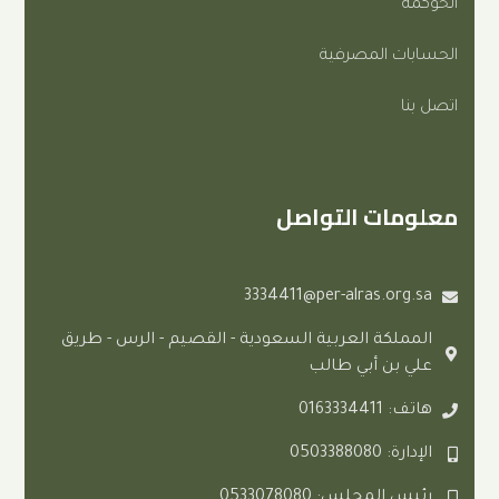
المصرفية
ت التواصل
3334411@per-alras.
ة العربية السعودية - القصيم - الرس - طريق
 أبي طالب
0
لس: 0533078080