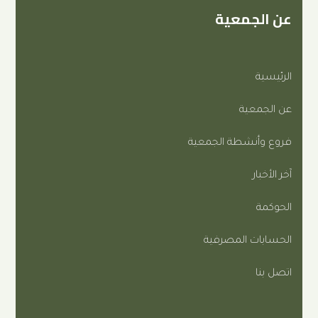
معية
ة
طة الجمعية
المصرفية