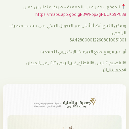
ار مبنى الجمعية – طريق عثمان بن عفان
https://maps.app.goo.gl/BWPbp
أيضاً بأمان عبر التحويل البنكي على حساب مصرف
SA4280000122
ع التبرعات الإلكتروني للجمعية.
 #القطاع_غير_الربحي #أثر_من_الميدان