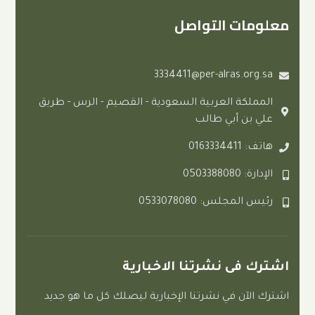
ت التواصل
3334411@per-alras.
ة العربية السعودية - القصيم - الرس - طريق
 أبي طالب
0
لس: 0533078080
ى نشرتنا الاخبارية
 في نشرتنا الإخبارية ليصلك كل ما هو جديد