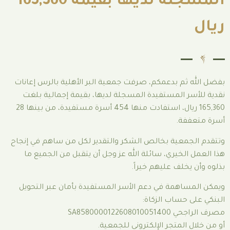
المسجلة لديها بقيمة 165,360
بدعمكم، صرفت جمعية البر الأهلية بالرس إعانات
لمستفيدة المسجلة لديها، بقيمة إجمالية بلغت
165,360 ريال، استفادت منها 454 أسرة مستفيدة، من بينها 28
ة بخالص الشكر والتقدير لكل من ساهم في إنجاح
ري، سائلة الله عز وجل أن يتقبل من الجميع ما
 عليهم خيراً.
ة في دعم الأسر المستفيدة بأمان عبر التحويل
ب الزكاة:
SA85
تجر الإلكتروني للجمعية.