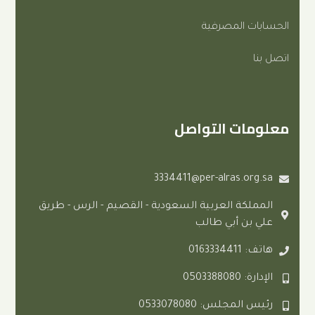
المصرفية
ت التواصل
3334411@per-alras.
ة العربية السعودية - القصيم - الرس - طريق
 أبي طالب
0
لس: 0533078080