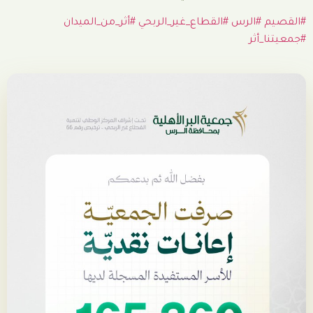
س
#القطاع_غير_الربحي
#أثر_من_الميدان