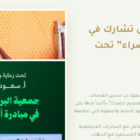
س تشارك في
راء” تحت
سعود بن حسين العساف،
قصيم خضراء”، تأكيداً منها على
 البيئية والتنموية التي تنظمها
اعل مع المبادرات المجتمعية
تها المستمرة مع الجهات