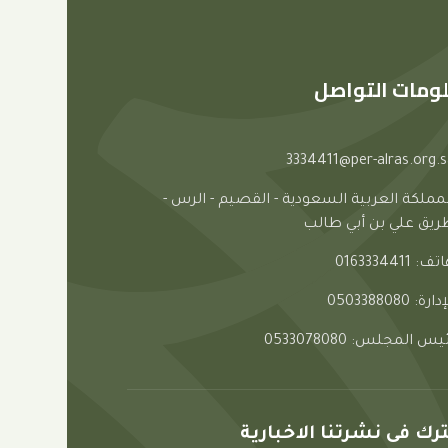
ومات التواصل
3334411@per-alras.org.s
لمملكة العربية السعودية - القصيم - الرس -
ريق علي بن أبي طالب
ف: 0163334411
دارة: 0503388080
يس المجلس: 0533078080
ك فى نشرتنا الاخبارية