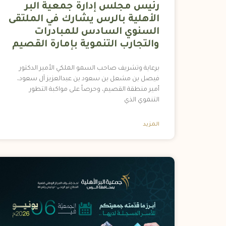
رئيس مجلس إدارة جمعية البر
الأهلية بالرس يشارك في الملتقى
السنوي السادس للمبادرات
والتجارب التنموية بإمارة القصيم
برعاية وتشريف صاحب السمو الملكي الأمير الدكتور
فيصل بن مشعل بن سعود بن عبدالعزيز آل سعود،
أمير منطقة القصيم، وحرصاً على مواكبة التطور
التنموي الذي
المزيد