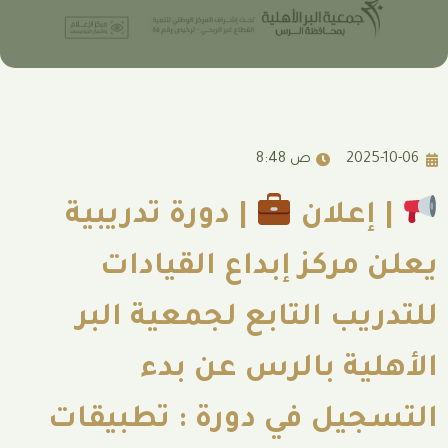
8:48 ص
لان
| دورة تدريبية
كز إبداع القيادات
 التابع لجمعية البر
 بالرس عن بدء
ل في دورة : تطبيقات