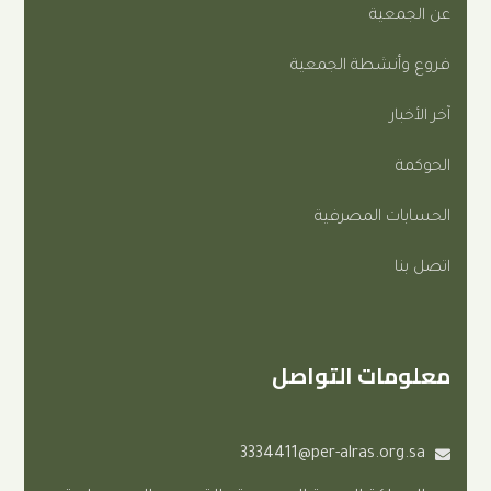
ة
طة الجمعية
المصرفية
ت التواصل
3334411@per-alras.