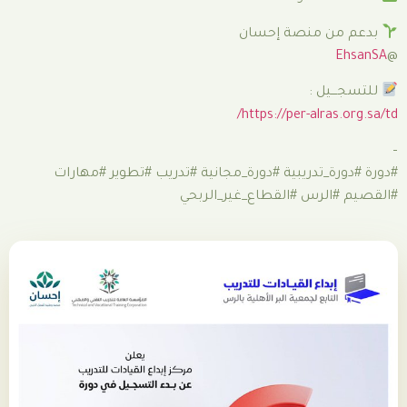
نصة إحسان
https://per-a
ريبية #دورة_مجانية #تدريب #تطوير #مهارات
 #القطاع_غير_الربحي