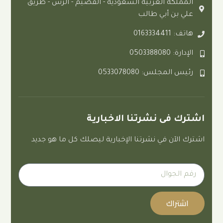
ة العربية السعودية - القصيم - الرس - طريق
 أبي طالب
0
لس: 0533078080
ى نشرتنا الاخبارية
 في نشرتنا الإخبارية ليصلك كل ما هو جديد
ك