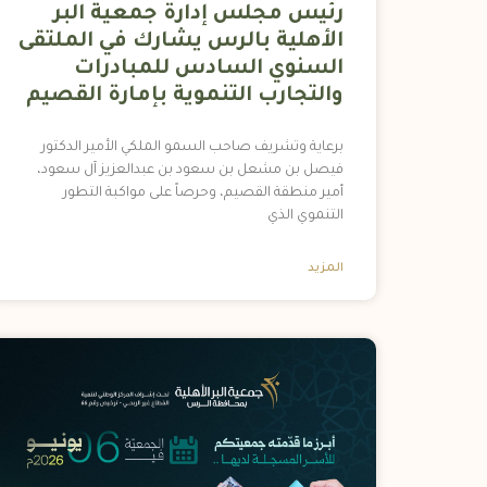
رئيس مجلس إدارة جمعية البر
الأهلية بالرس يشارك في الملتقى
السنوي السادس للمبادرات
والتجارب التنموية بإمارة القصيم
برعاية وتشريف صاحب السمو الملكي الأمير الدكتور
فيصل بن مشعل بن سعود بن عبدالعزيز آل سعود،
أمير منطقة القصيم، وحرصاً على مواكبة التطور
التنموي الذي
المزيد