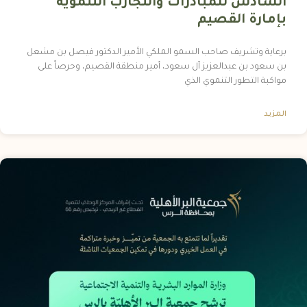
السادس للمبادرات والتجارب التنموية
بإمارة القصيم
برعاية وتشريف صاحب السمو الملكي الأمير الدكتور فيصل بن مشعل
بن سعود بن عبدالعزيز آل سعود، أمير منطقة القصيم، وحرصاً على
مواكبة التطور التنموي الذي
المزيد