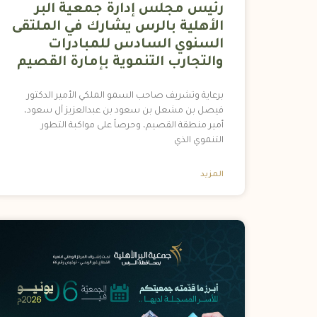
رئيس مجلس إدارة جمعية البر
الأهلية بالرس يشارك في الملتقى
السنوي السادس للمبادرات
والتجارب التنموية بإمارة القصيم
برعاية وتشريف صاحب السمو الملكي الأمير الدكتور
فيصل بن مشعل بن سعود بن عبدالعزيز آل سعود،
أمير منطقة القصيم، وحرصاً على مواكبة التطور
التنموي الذي
المزيد