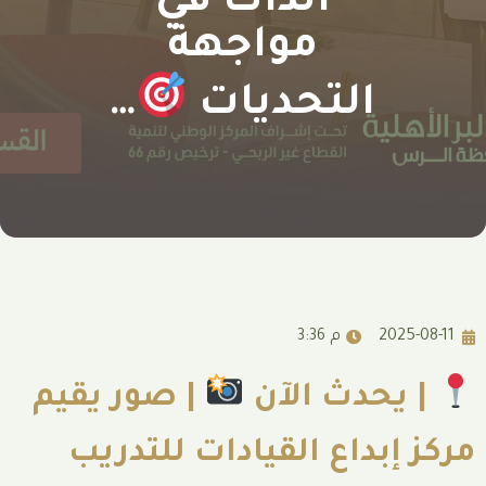
الذات في
مواجهة
التحديات
…
3:36 م
دث الآن
| صور يقيم
داع القيادات للتدريب