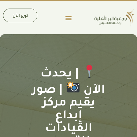
تبرع الآن
عن الجمعية
فروع وأنشطة الجمعية
الحسابات المصرفية
| يحدث
الآن
| صور
يقيم مركز
إبداع
القيادات