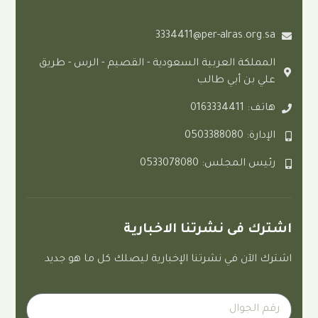
3334411@per-alras.
ة العربية السعودية - القصيم - الرس - طريق
 أبي طالب
0
لس: 0533078080
ى نشرتنا الاخبارية
 في نشرتنا الإخبارية ليصلك كل ما هو جديد