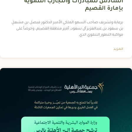
السادس للمبادرات والتجارب التنموية
بإمارة القصيم
برعاية وتشريف صاحب السمو الملكي الأمير الدكتور فيصل بن مشعل
بن سعود بن عبدالعزيز آل سعود، أمير منطقة القصيم، وحرصاً على
مواكبة التطور التنموي الذي
المزيد